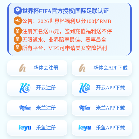
应
2026-08-08
7 次阅读
基恩与B费口水战后坦诚对话互相理解增进了友谊
2026-08-07
12 次阅读