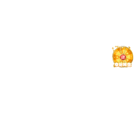
合。这一切都表明，他们正在逐渐找回昔日那种令人
惊叹的足球风格。同时，新加入的小将们也不断磨合
提升，为未来的发展奠定基础。
值得一提的是，在接下来的比赛中，如果能够保持这
种良好势头，并继续发挥年轻球员所带来的活力，那
么巴萨完全有可能在本赛季实现质变。他们不仅要确
保稳固积分榜上的位置，更希望重返欧洲顶级舞台，
再次冲击荣耀。
3、升班马面临挑战
每个新晋升入西甲联赛的球队都面临巨大的压力，因
为他们不仅需要适应更高水平的比赛，同时还要努力
争取生存空间。本赛季几支升班马虽然实力相对较
弱，但他们同样具备一定潜力，希望能够通过团结一