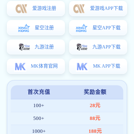
2026-06-17 01:07
51 次阅读
首页
/
体育动态
本篇文章将对即将到来的西甲联赛进行前瞻分析，特
别聚焦于马德里竞技和巴萨两支球队的表现。随着新
赛季的展开，马德里竞技在争夺冠军的路上显得信心
满满，而巴萨则在面对升班马时期待展现出全新的气
象。这篇文章将从四个方面详细探讨这两支球队的现
状与前景，包括马德里竞技的竞争优势、巴萨的新气
象、升班马的挑战以及西甲联赛整体形势。通过这些
分析，我们可以更好地理解西甲这个充满激情与变数
的联赛，期待精彩赛事的到来。