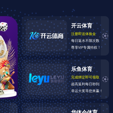
App
公司
体育
注册入口
简介
动态
记官方网站
赛事实时同步
站APP
为您带来高速、高清、稳定的
端访问