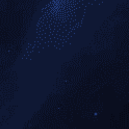
，有些潜在交易可能还涉及其他球队，这就意味着过程可能会更
热火球迷来说，他们对即将加盟的新人的想象也是无穷无尽，每
韦德所言，当下最关键的是给予管理层足够信任，让他们根据实
，一旦仓促决策，很可能导致不必要的人事变动，对整个团队造
幻莫测的市场环境中，耐心等待是每位球迷应持有的重要态度。
热火最终会迎来新的篇章，为未来奠定坚实基础，同时给忠实粉
迈阿密热火队未来发展的看法，不仅体现了他自身对于篮球深刻
加强阵容建设方面，希望找寻合适帮手以协助核心球员，是各支 
待，新人才能顺利融入并发挥最大效用，为整个团队注入新的活
enges lie ahead, the journey of building a championship-c