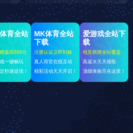
发展需求、新援选择的
的视角。
来，球队通过选秀和交
，更加重视长远发展。
体实力。
队所有责任。因此，为
共同作战的人才。这一
何融入现有体系，以及
迅速适应并发挥作用，