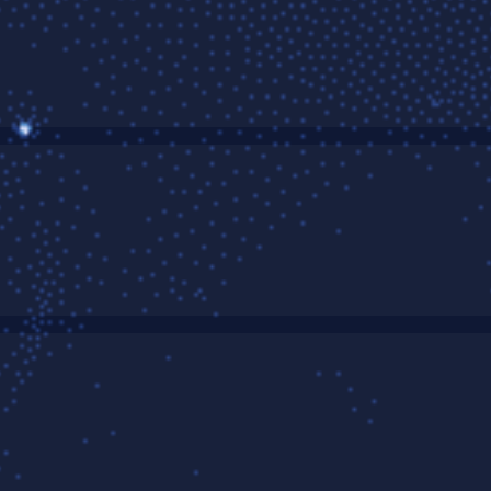
理层为阿德巴约寻找帮手球迷需耐心
2026-06-27 07:59
45 次阅读
首页
/
体育动态
NBA传奇球星德维恩·韦德谈到了迈阿密热火队管理层为明星中
球队正在积极寻求能够与阿德巴约搭档的新援，以提升整体战斗
得更好的成绩。同时，韦德也提醒球迷们需要耐心等待新援的到