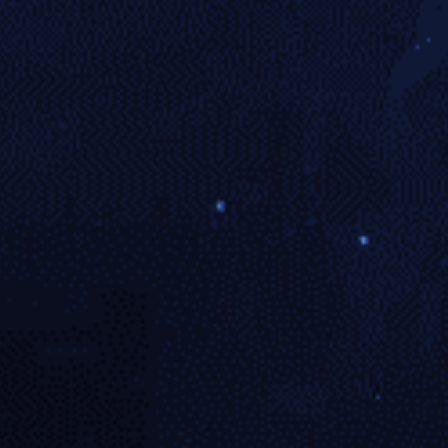
long and充满
并祝愿迈阿密热火能
上一篇：
曼联发布第三季度财报盈利3770万…
热榜精选
#1
#2