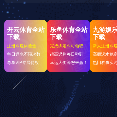
程往往需要时间。通
标准以及球迷的期待
1、热火管
迈阿密热火队作为一
易不断补强阵容，为
因此，他们希望能够
此外，热火管理层还
阿德巴约找到合适的
策略对于保持球队竞
最后，韦德强调了管
他们是否具备与阿德
而这也是热火重返巅