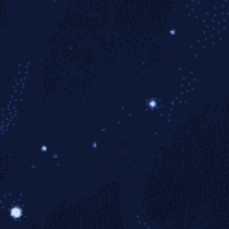
约的发展需求
，阿德巴约近年来展现出了巨大的潜力和能力，但在成长过程中
，他需要更多支持来分担得分压力。如果只有他单打独斗，很难
分手，将极大促进他的成长和发展。
看，阿德巴约本身就是一名出色的防守者，但如果能有其他优秀
不仅能有效遏制对手进攻，还可以让他在进攻端更加放松，全心
重要的一环，有助于释放他的全部潜力。
讲，有了经验丰富的新援陪伴，对于年轻的阿德巴约来说，无疑
助他在关键时刻做出更明智的决策，并提高他的比赛阅读能力，
。
择标准
选择新援时会考虑多个因素，包括技术特点、职业态度及与队友