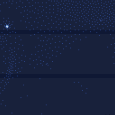
止日交易回顾超市开张却无人问津的
2026-06-07 02:44
75 次阅读
首页
/
体育动态
易截止日前，国王队的表现引发了广泛讨论。整体来看，国王队在这
市”开张，却显得冷清无人问津。本文将从四个方面详细回顾国
构成及其需求；其次，探讨球队在交易市场上的策略与目的；接