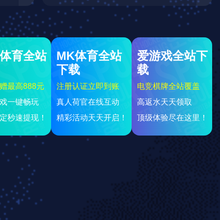
面的深入分析，我们将
题逐渐暴露。尤其是在
富的新援。同时，在进
缺乏足够的大场面经
重。因此，在这样的背
须谨慎权衡每一笔潜在
很难找到合适的交易对