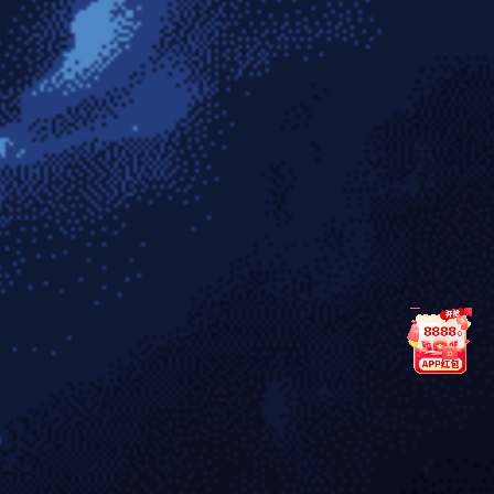
因各种因素而未能实
球队利用这一点进行大
位置，使得原本可以改
生懷疑。这不仅影响到
和尴尬程度。
。一方面，他们依旧拥
，他们也需意识到，仅
定未来成败的重要因