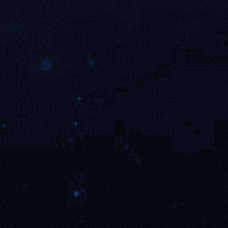
亚力挺比利时老将反
西媒分析巴萨回归1比1需卖
人以注册
-18
推荐
2026-06-10
推荐
联系我们
南昌市进贤县民和路64号
support@profitnessguide.com
下
第