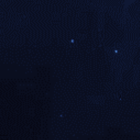
上一篇：
独行侠今日对阵森林狼弗拉格与克…
热榜精选
#1
#2