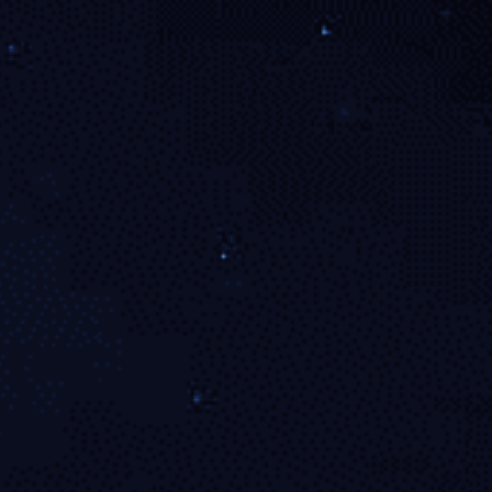
下一篇：
基米希自11月以来脚踝伤势持续困
4