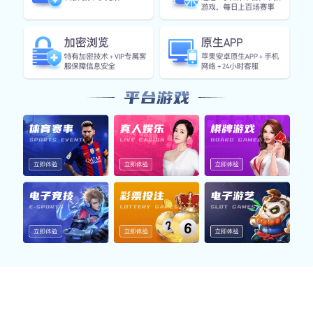
误解不断累积。这不仅影响了训练效果，也进一步激
化了彼此之间的矛盾。
2、主要涉事球员分析
此次内讧事件中，多名核心球员成为焦点，其中姆贝
佩无疑是最受关注的一位。他作为新加盟的大牌球
星，自然承载着巨大的期待。然而，他在适应球队战
术时屡屡受到批评，而且与老将之间存在一定隔阂，
使得局势愈发复杂。
维尼修斯同样处于风口浪尖。他曾经是一名备受喜爱
的年轻天才，但近期状态下滑，加之与姆贝佩在场上
位置重叠，使得他感受到前所未有的压力。此外，他
也曾因一些技术失误而遭到队友的不满，这更增添了
他的烦恼。