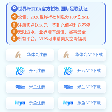
本周皇马内讧事件频发姆贝维罗等
球员被列入闹事名单