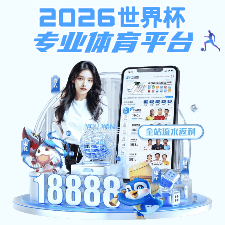
注册入口
全天更新 ·
利记官方网站
赛事实时同步
无论您身在何处，
利记官方网站APP
为您带来高
速、高清、稳定的观赛体验。
下载客户端
网页端访问