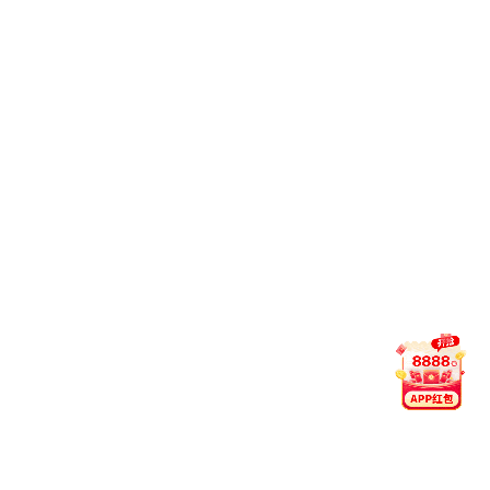
人员配置的不满。如果问题持续恶化，不排除高层会
采取更为激烈的人事调整措施，以求尽快扭转局势。
而这样的变化将不可避免地波及整个俱乐部运作，包
括引援策略和青训计划等多个方面。
此外，媒体曝光率增加也给球队带来了额外压力。负
面报道层出不穷，不仅令外界对皇马产生质疑，更让
部分忠实粉丝倍感失望。这种舆论环境无疑会加剧队
伍内部紧张关系，让本就脆弱的团结再度受到考验。
4、未来展望与建议
面对当前困境，皇马会需要及时制定解决方案，以恢
复队伍士气并重建良好的团队氛围。首先，加强内部
沟通显得尤为重要，通过召开团队会议或者小组讨
论，让每位成员都有机会表达自己的看法。同时，可