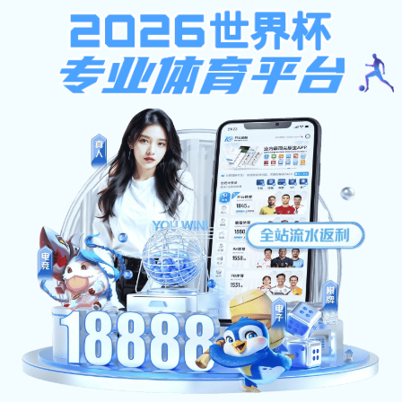
注册入口
全天更新 ·
利记官方网站
赛事实时同步
无论您身在何处，
利记官方网站APP
为您带来高
速、高清、稳定的观赛体验。
下载客户端
网页端访问