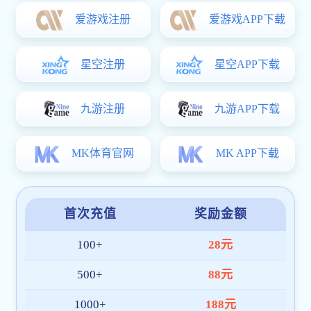
2026-07-04 00:49
47 次阅读
首页
/
体育动态
本文主要探讨乌度卡与斯通两位篮球管理者在费尔蒂
塔的领导下，如何保持一致意见的重要性。通过分析
当前球队的管理架构、决策过程、合作模式以及媒体
影响等四个方面，我们可以清晰地看到，在面对外部
质疑时，他们强调绝无分歧之说的坚定立场。此外，
文章还将深入探讨团队协作对球员发展的积极影响，
以及统一声音在战术实施中的重要性。最后，通过总
结归纳，进一步明确乌度卡与斯通之间密切合作的必
要性和对球队未来发展的积极推动作用。